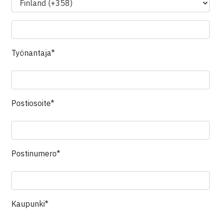
Kenttä on piilotettu
Työnantaja*
Kenttä on piilotettu
Postiosoite*
Kenttä on piilotettu
Postinumero*
Kenttä on piilotettu
Kaupunki*