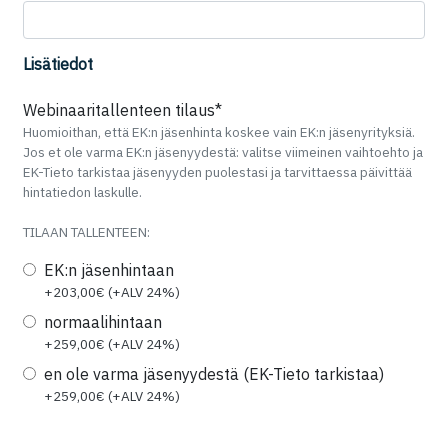
Lisätiedot
Kenttä on piilotettu
Webinaaritallenteen tilaus*
Huomioithan, että EK:n jäsenhinta koskee vain EK:n jäsenyrityksiä.
Jos et ole varma EK:n jäsenyydestä: valitse viimeinen vaihtoehto ja
EK-Tieto tarkistaa jäsenyyden puolestasi ja tarvittaessa päivittää
hintatiedon laskulle.
TILAAN TALLENTEEN:
EK:n jäsenhintaan
+
203,00
€ (+ALV 24%)
normaalihintaan
+
259,00
€ (+ALV 24%)
en ole varma jäsenyydestä (EK-Tieto tarkistaa)
+
259,00
€ (+ALV 24%)