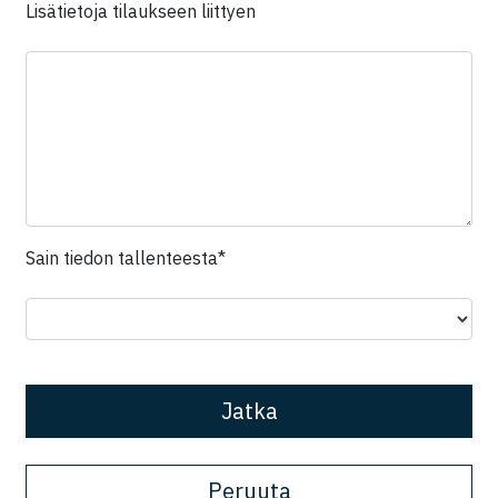
Kenttä on piilotettu
Lisätietoja tilaukseen liittyen
Kenttä on piilotettu
Sain tiedon tallenteesta*
Peruuta