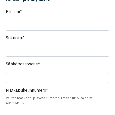
Kenttä on piilotettu
Etunimi*
Kenttä on piilotettu
Sukunimi*
Sähköpostiosoite*
Kenttä on piilotettu
Matkapuhelinnumero*
Valitse maakoodi ja syötä numerosi ilman etunollaa esim.
401234567.