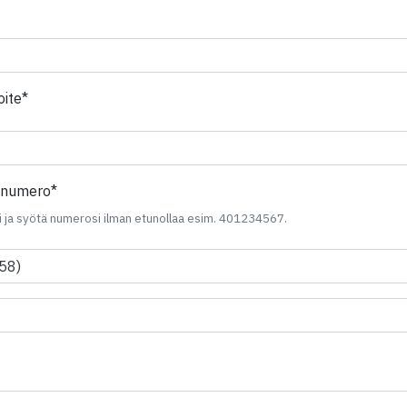
tä on piilotettu
ite*
Kenttä on piilotettu
nnumero*
 ja syötä numerosi ilman etunollaa esim. 401234567.
enttä on piilotettu