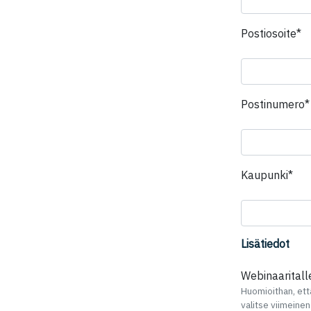
Ke
Postiosoite*
Postinumero*
Ken
Kaupunki*
Lisätiedot
Webinaaritall
Huomioithan, ett
valitse viimeinen