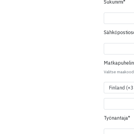
Kent
Sukunimi*
Sähköpostioso
Matkapuheli
Valitse maakoodi
K
Työnantaja*