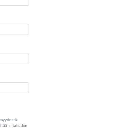
senyydestä:
ittää hintatiedon