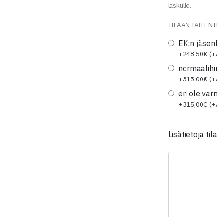
laskulle.
TILAAN TALLEN
EK:n jäsen
+
248,50
€ (+
normaalihi
+
315,00
€ (+
en ole var
+
315,00
€ (+
Lisätietoja til