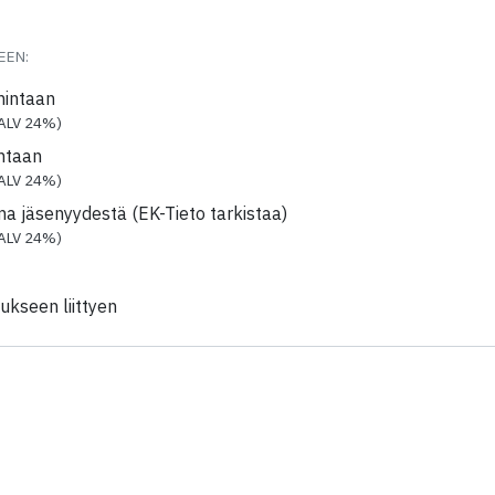
TEEN:
hintaan
ALV 24%)
ntaan
ALV 24%)
ma jäsenyydestä (EK-Tieto tarkistaa)
ALV 24%)
Kenttä on piilotettu
aukseen liittyen