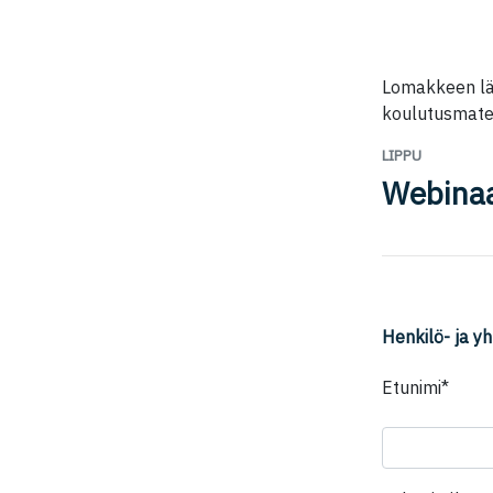
Lomakkeen läh
koulutusmater
LIPPU
Webinaar
Henkilö- ja yh
Kentt
Etunimi*