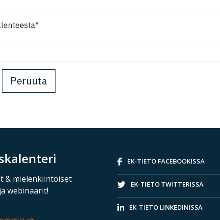
Kenttä on piilotettu
llenteesta*
Peruuta
skalenteri
EK-TIETO FACEBOOKISSA
t & mielenkiintoiset
EK-TIETO TWITTERISSÄ
ja webinaarit!
EK-TIETO LINKEDINISSÄ