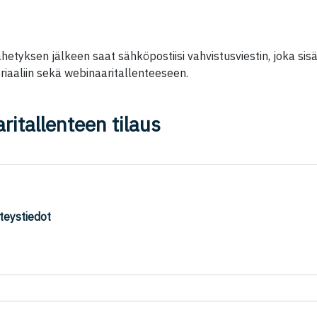
etyksen jälkeen saat sähköpostiisi vahvistusviestin, joka sisäl
iaaliin sekä webinaaritallenteeseen.
itallenteen tilaus
teystiedot
ä on piilotettu