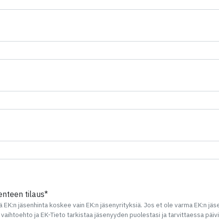
nttä on piilotettu
Kenttä on piilotettu
ttä on piilotettu
Kenttä on piilotettu
enteen tilaus*
ä EK:n jäsenhinta koskee vain EK:n jäsenyrityksiä. Jos et ole varma EK:n jä
 vaihtoehto ja EK-Tieto tarkistaa jäsenyyden puolestasi ja tarvittaessa päiv