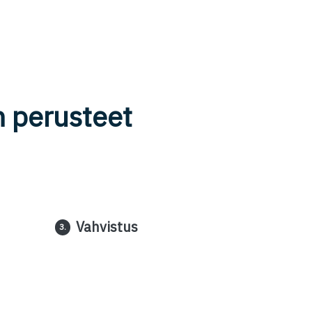
n perusteet
Vahvistus
3.